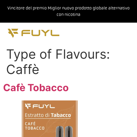
Vincitore del premio Miglior nuovo prodotto globale alternativo
con nicotina
Type of Flavours:
Caffè
Cafè Tobacco